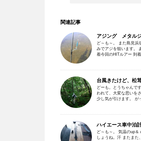
関連記事
アジング メタル
ど～も～。 また島見浜
みでアジを狙います。 
着今回のHITルアー 到着 大
台風きたけど、松
どーも。とうちゃんです
われて、大変な思いを
少し気が引けます。 がっ
ハイエース車中泊
ど～も～。 気温のup
しょうね。汗 またまた