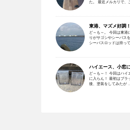
た。 最近メルカリで、こ
東港、マズメ好調
ど～も～。 今回は東港
りがサゴシやシーバスを
シーバスロッドは持ってい
ハイエース、小窓
ど～も～！ 今回はハイ
に入らん！ 最初はブラ
後、塗装をしてみたが ..