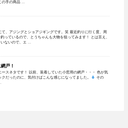
の手の商品 ...
！
にて、アジングとショアジギングです。笑 最近釣りに行く度、周
釣っているので、とうちゃんも大物を狙ってみます！ とは言え、
ないので、エ ...
に網戸！
エースネタです！ 以前、装着していた小窓用の網戸・・・ 色が気
ックだったのに、気付けばこんな感じになってました。
その
.