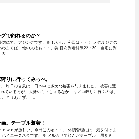
ジグで釣れるのか？
堤防にて、アジングです。笑 しかし、今回は・・！ メタルジグの
あわよくば、他の大物も・・。笑 目次到着結果22：30 自宅に到
 ...
茸狩りに行ってみっぺ。
。 昨日の台風は、日本中に多大な被害を与えました。 被害に遭
されている方が、大勢いらっしゃるなか、キノコ狩りに行くのは、
、とりあえず、 ...
計画。テーブル装着！
＆ｄｏｗｎが激しい、今日この頃・・。 体調管理には、気を付けま
、ハイエースネタです。笑 メルカリで頼んだテーブル、届きまし