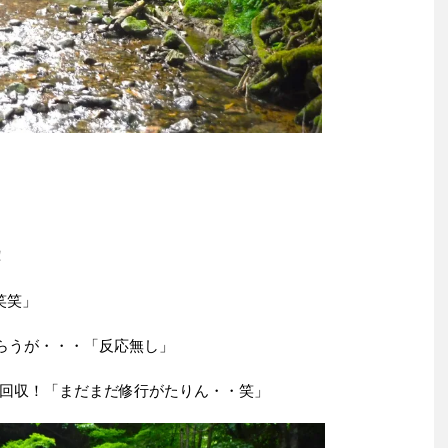
」
！
笑笑」
らうが・・・「反応無し」
回収！「まだまだ修行がたりん・・笑」