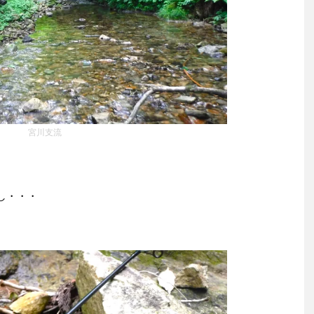
宮川支流
し・・・