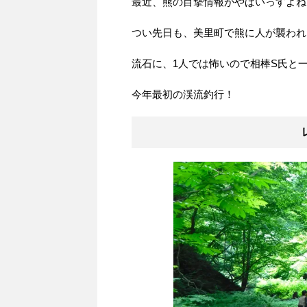
最近、熊の目撃情報がやばいっすよね
つい先日も、美里町で熊に人が襲われ
流石に、1人では怖いので相棒S氏と
今年最初の渓流釣行！