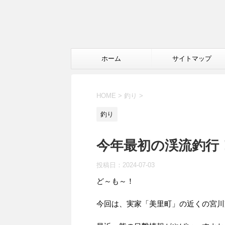
ホーム
サイトマップ
HOME
>
釣り
>
釣り
今年最初の渓流釣行！
投稿日：
2024-07-03
ど～も～！
今回は、実家「美里町」の近くの宮川