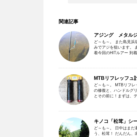
関連記事
アジング メタル
ど～も～。 また島見浜
みでアジを狙います。 
着今回のHITルアー 到着 大
MTBリフレッフュ
ど～も～。 MTBリフ
の修復と、ハンドルグリ
とその前に！まずは、デカ
キノコ「松茸」シ
ど～も～。 日中はまだ
う、松茸！ だんだん、