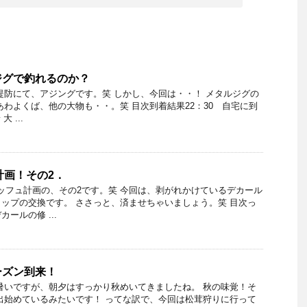
ジグで釣れるのか？
堤防にて、アジングです。笑 しかし、今回は・・！ メタルジグの
あわよくば、他の大物も・・。笑 目次到着結果22：30 自宅に到
 ...
計画！その2．
レッフュ計画の、その2です。笑 今回は、剥がれかけているデカール
ップの交換です。 ささっと、済ませちゃいましょう。笑 目次っ
ールの修 ...
ーズン到来！
暑いですが、朝夕はすっかり秋めいてきましたね。 秋の味覚！そ
出始めているみたいです！ ってな訳で、今回は松茸狩りに行って