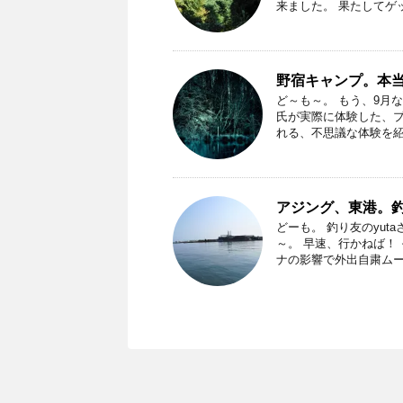
来ました。 果たしてゲッ
野宿キャンプ。本
ど～も～。 もう、9月
氏が実際に体験した、プ
れる、不思議な体験を紹介
アジング、東港。
どーも。 釣り友のyu
～。 早速、行かねば！
ナの影響で外出自粛ムード