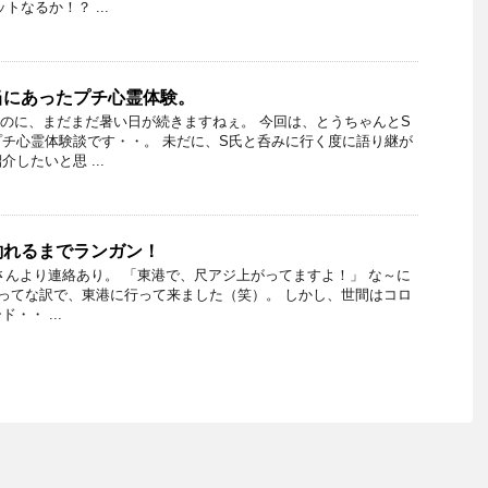
トなるか！？ ...
当にあったプチ心霊体験。
なのに、まだまだ暑い日が続きますねぇ。 今回は、とうちゃんとS
チ心霊体験談です・・。 未だに、S氏と呑みに行く度に語り継が
したいと思 ...
釣れるまでランガン！
taさんより連絡あり。 「東港で、尺アジ上がってますよ！」 な～に
 ってな訳で、東港に行って来ました（笑）。 しかし、世間はコロ
・・ ...