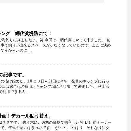
シング 網代浜堤防にて！
で海釣りに来ましたよ。笑 今回は、網代浜にやって来ました。 前
工事で釣りが出来るスペースが少なくなっていたので、ここに決め
良かったのに ...
めの記事です。
の抜け始めた、1月２０日～21日に今年一発目のキャンプに行っ
今回は猪苗代の秋山浜キャンプ場にお邪魔して来ました。 秋山浜
利用できる人 ...
計画！デカール貼り替え。
TBネタです。 去年末に、破格の価格で購入したMTB！ 前オーナー
で、年式の割にはきれいです。 が・・。 やはり、それなりにダ