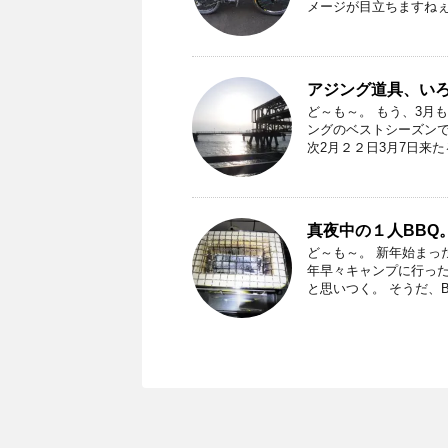
メージが目立ちますねぇ。 
アジング道具、い
ど～も～。 もう、3月
ングのベストシーズンで
次2月２２日3月7日来たる
真夜中の１人BBQ
ど～も～。 新年始まっ
年早々キャンプに行った
と思いつく。 そうだ、BB