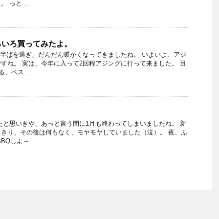
っと ...
ろいろ買ってみたよ。
も半ばを過ぎ、だんだん暖かくなってきましたね。 いよいよ、アジ
すね。 実は、今年に入って2回程アジングに行って来ました。 目
、ベス ...
。
たと思いきや、あっと言う間に1月も終わってしまいましたね。 新
きり、その後は何もなく、モヤモヤしていました（泣）。 夜、ふ
Qしよ～ ...