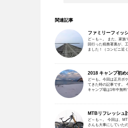
関連記事
ファミリーフィッ
ど～も～。 また、家族
回行った税務署裏が、
ました！（コンビニ近くて
2018 キャンプ初
どーも。今回は正月ボケ
てきた時の記事です。 
キャンプ場は1年中無料で
MTBリフレッシュ
ど～も～。 今回は、M
さんも大事にしていたの