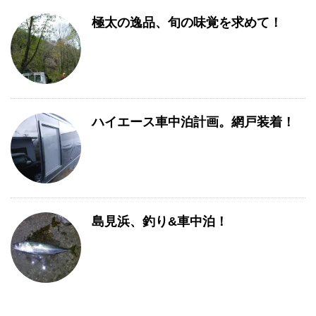
極太の逸品、旬の味覚を求めて！
ハイエース車中泊計画。網戸装着！
島見浜、釣り&車中泊！