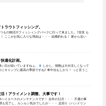
アトラウトフィッシング。
いつもの鶴沼川フィッシィングパークに行って来ました。⤴笑笑 も
！ ここがお気に入りな理由は・・・ 結構釣れる！ 家から近い
、快適化計画。
暑い日が続いていますねぇ。
しかし、朝晩は大分涼しくなって
りにキャンプに最高の季節ですね⤴ 車中泊もしかり！ っと言うこ
復活！アライメント調整、大事です！
車ハイエースのメンテナンスです！ 去年の11月・・・ 不運の事
修理も完了し、ルンルン気分でしたが・・・ 足回り（ハンドリン