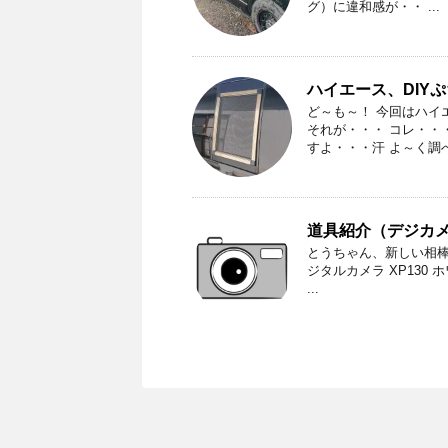
グ）に違和感が・・ ...
ハイエース、DIY
ど～も～！ 今回はハイ
それが・・・ コレ・・
すよ・・・汗 よ～く調べ
道具紹介（デジカ
とうちゃん、新しい相棒
ジタルカメラ XP130 ホワイ
...