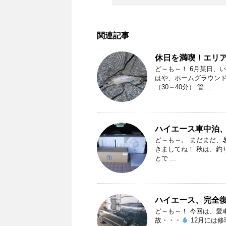
関連記事
休日を満喫！エリ
ど～も～！ 6月某日、
はや、ホームグラウンド
（30～40分） 管 ...
ハイエース車中泊
ど～も～。 まだまだ、
きましてね！ 秋は、釣
とで ...
ハイエース、完全
ど～も～！ 今回は、愛
故・・・
12月には