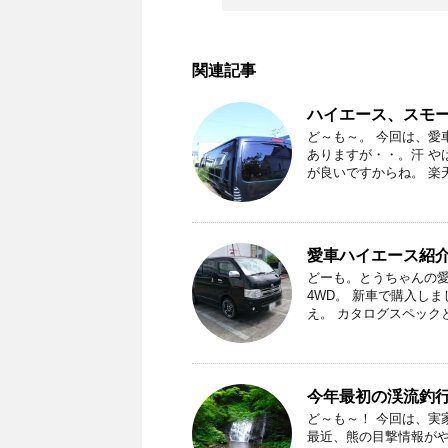
関連記事
ハイエース、スモ
ど～も～。 今回は、愛
ありますが・・。汗 や
が良いですからね。 楽天
愛車ハイエース紹
どーも。とうちゃんの愛車
4WD。 新車で購入し
え。 カタログスペックと実
今年最初の渓流釣行
ど～も～！ 今回は、実
最近、熊の目撃情報がや