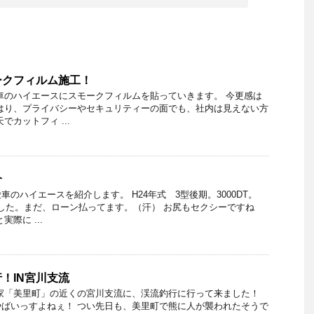
ークフィルム施工！
車のハイエースにスモークフィルムを貼っていきます。 今更感は
はり、プライバシーやセキュリティーの面でも、社内は見えない方
でカットフィ ...
介
のハイエースを紹介します。 H24年式 3型後期。3000DT。
ました。まだ、ローン払ってます。（汗） お尻もセクシーですね
際に ...
！IN宮川支流
家「美里町」の近くの宮川支流に、渓流釣行に行って来ました！
ばいっすよねぇ！ つい先日も、美里町で熊に人が襲われたそうで