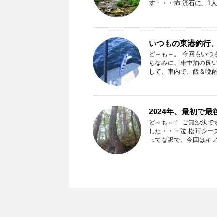
す・・・怖 流石に、1人で
いつもの東港釣行
ど～も～。 今回もいつ
ちなみに、車中泊の良い
して、車内で、飯＆晩酌、
2024年、最初で
ど～も～！ ご無沙汰で
した・・・泣 松茸シー
ってな訳で、今回はキノコ