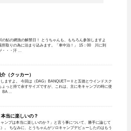
大川の鮎の網漁の解禁日！ とうちゃんも、もちろん参加しますよ
場所取りの為に泊まり込みます。「車中泊！」 15：00 川に到
・・汗 ...
紹介（クッカー）
しますよ。 今回は（DAG）BANQUETーⅡと五徳とウインドスク
ちょっと持て余すサイズですが、これは、主に冬キャンプの時に使
A ...
、本当に楽しいの？
キャンプは本当に楽しいのか？」と言う事について、勝手に論じて
）。 ちなみに、とうちゃんがソロキャンプデビューしたのはもう