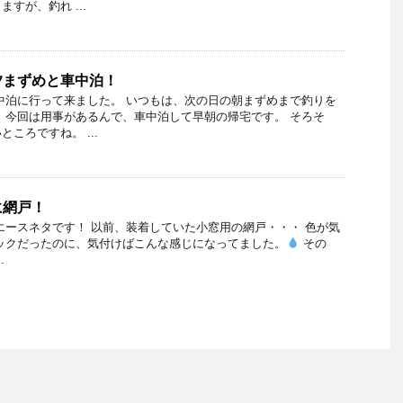
すが、釣れ ...
夕まずめと車中泊！
中泊に行って来ました。 いつもは、次の日の朝まずめまで釣りを
 今回は用事があるんで、車中泊して早朝の帰宅です。 そろそ
ころですね。 ...
に網戸！
エースネタです！ 以前、装着していた小窓用の網戸・・・ 色が気
ックだったのに、気付けばこんな感じになってました。
その
.