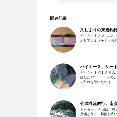
関連記事
久しぶりの東港釣
ど～も～！ お久しぶりで
ぶりでしょうか？（おそら
ハイエース、シー
ど～も～！ 久しぶりの
はただ1つ・・・ 今の
で外れを引いたのは ...
会津渓流釣行。南
ど～も～。 今回は、息
足場が良く、川幅が広い