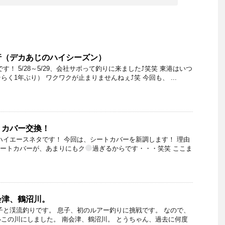
行（デカあじのハイシーズン）
す！ 5/28～5/29、会社サボって釣りに来ました⤴笑笑 東港はいつ
く1年ぶり） ワクワクが止まりませんねぇ⤴笑 今回も、 ...
トカバー交換！
ハイエースネタです！ 今回は、シートカバーを新調します！ 理由
シートカバーが、あまりにもク
過ぎるからです・・・笑笑 ここま
会津、鶴沼川。
子と渓流釣りです。 息子、初のルアー釣りに挑戦です。 なので、
この川にしました。 南会津、鶴沼川。 とうちゃん、過去に何度