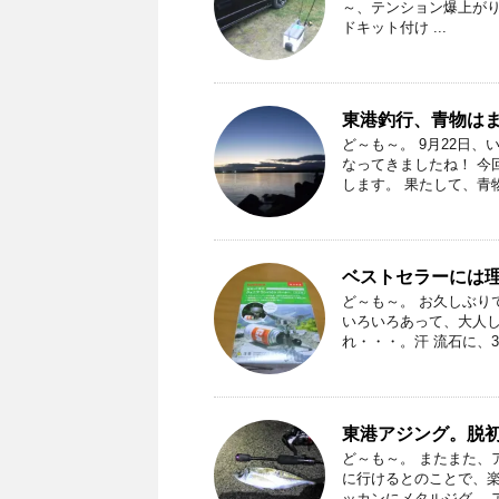
～、テンション爆上がり
ドキット付け ...
東港釣行、青物は
ど～も～。 9月22日
なってきましたね！ 今
します。 果たして、青物ゲ
ベストセラーには理
ど～も～。 お久しぶり
いろいろあって、大人し
れ・・・。汗 流石に、3㍍
東港アジング。脱
ど～も～。 またまた、
に行けるとのことで、楽
ッカンにメタルジグ。 アジ