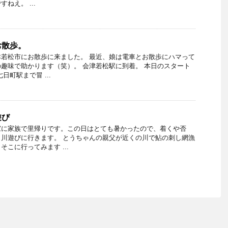
ねえ。 ...
お散歩。
若松市にお散歩に来ました。 最近、娘は電車とお散歩にハマって
趣味で助かります（笑）。 会津若松駅に到着。 本日のスタート
日町駅まで冒 ...
遊び
家に家族で里帰りです。この日はとても暑かったので、着くや否
川遊びに行きます。 とうちゃんの親父が近くの川で鮎の刺し網漁
こに行ってみます ...