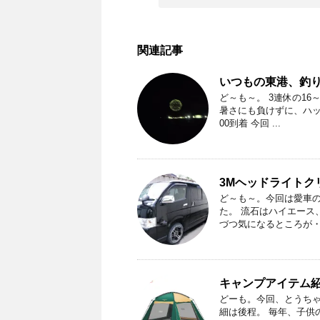
関連記事
いつもの東港、釣
ど～も～。 3連休の1
暑さにも負けずに、ハッ
00到着 今回 ...
3Mヘッドライトク
ど～も～。今回は愛車の
た。 流石はハイエース
づつ気になるところが・・
キャンプアイテム
どーも。今回、とうちゃ
細は後程。 毎年、子供